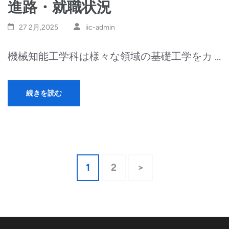
進路・就職状況
27 2月,2025
iic-admin
機械知能工学科は様々な領域の基礎工学をカ …
続きを読む
投
固
固
1
2
>
稿
定
定
ナ
ペ
ペ
ビ
ー
ー