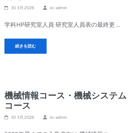
す)
30 3月,2026
iic-admin
学科HP研究室人員 研究室人員表の最終更 …
続きを読む
機械情報コース・機械システム
コース
30 3月,2026
iic-admin