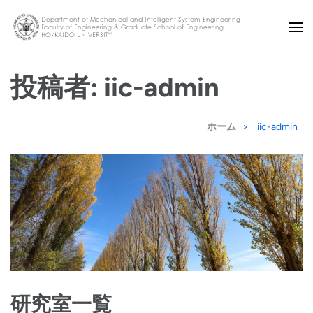
コ
ン
北大機械知能
テ
投稿者:
iic-admin
ン
ツ
ホーム
>
iic-admin
へ
ス
キ
ッ
プ
(Enter
を
押
研究室一覧